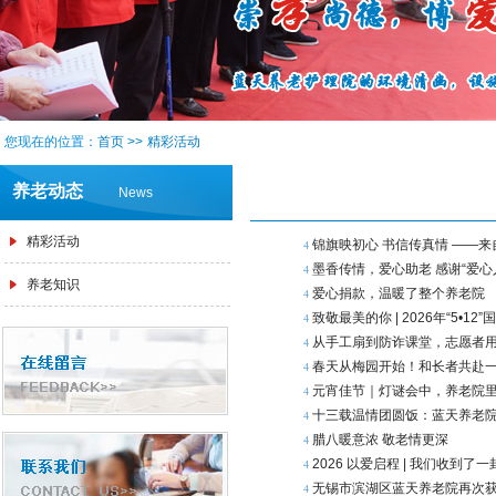
您现在的位置：
首页
>>
精彩活动
养老动态
News
精彩活动
锦旗映初心 书信传真情 ——
4
墨香传情，爱心助老 感谢“爱心
4
养老知识
爱心捐款，温暖了整个养老院
4
致敬最美的你 | 2026年“5•
4
从手工扇到防诈课堂，志愿者用
4
春天从梅园开始！和长者共赴
4
元宵佳节｜灯谜会中，养老院
4
十三载温情团圆饭：蓝天养老
4
腊八暖意浓 敬老情更深
4
2026 以爱启程 | 我们收到
4
无锡市滨湖区蓝天养老院再次
4