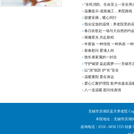
“全民消防、生命至上---安全
4
温馨提示-道路施工，来院路线
4
甜蜜采摘，暖心同行
4
指尖绽放的温情：养老院里的
4
春日欢歌赴一场与大自然的约
4
璀璨星光 共赴新程
4
年夜饭 一种传统 一种风俗 一
4
新春慰问 爱满人间
4
致长者家属的一封信
4
守护锡望 益起圆梦——无锡市
4
以“演”筑防 护“长”安全
4
温暖重阳 爱在身边
4
爱心汇聚护理院 歌声传递送温
4
八一送温暖 慰问传真情
4
无锡市滨湖区蓝天养老院 Copyrigh
本院地址：无锡市滨湖区
咨询电话：0510 - 6858 1555